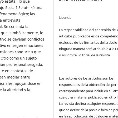
o estatal, lo que
o Social? Se utilizó una
 fenomenológico; las
Licencia
a entrevista
. Se constata la
La responsabilidad del contenido de l
o que, simbólicamente, lo
artículos publicados es de competenc
tivo se develan conflictos
exclusiva de los firmantes del artículo
fectivo emergen emociones
ninguna manera será atribuible a la E
ensiones conduce a que
o al Comité Editorial de la revista.
l Otro como un sujeto
ión profesional sesgada.
nte en contextos de
eben mediar entre
Los autores de los artículos son los
ucionales, apoyándose en
responsables de la obtención del per
 la alteridad y la
correspondiente para incluir en su art
cualquier material publicado en otro l
La revista declina cualquier responsab
que se derive de la posible falta de p
en la reproducción de cualquier mater