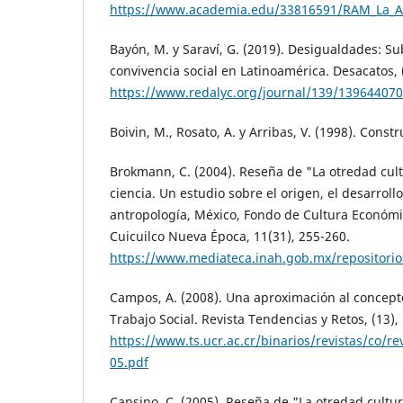
https://www.academia.edu/33816591/RAM_La_An
Bayón, M. y Saraví, G. (2019). Desigualdades: Su
convivencia social en Latinoamérica. Desacatos, (
https://www.redalyc.org/journal/139/13964407
Boivin, M., Rosato, A. y Arribas, V. (1998). Const
Brokmann, C. (2004). Reseña de "La otredad cult
ciencia. Un estudio sobre el origen, el desarrollo
antropología, México, Fondo de Cultura Económi
Cuicuilco Nueva Época, 11(31), 255-260.
https://www.mediateca.inah.gob.mx/repositorio/
Campos, A. (2008). Una aproximación al concepto
Trabajo Social. Revista Tendencias y Retos, (13),
https://www.ts.ucr.ac.cr/binarios/revistas/co/r
05.pdf
Cansino, C. (2005). Reseña de "La otredad cultura