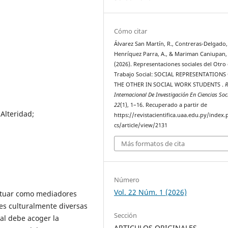
Cómo citar
Álvarez San Martí­n, R., Contreras-Delgado, 
Henríquez Parra, A., & Mariman Caniupan, 
(2026). Representaciones sociales del Otro
Trabajo Social: SOCIAL REPRESENTATIONS
THE OTHER IN SOCIAL WORK STUDENTS .
R
Internacional De Investigación En Ciencias Soc
22
(1), 1–16. Recuperado a partir de
Alteridad;
https://revistacientifica.uaa.edu.py/index.
cs/article/view/2131
Más formatos de cita
Número
Vol. 22 Núm. 1 (2026)
actuar como mediadores
es culturalmente diversas
Sección
cial debe acoger la
ARTICULOS ORIGINALES