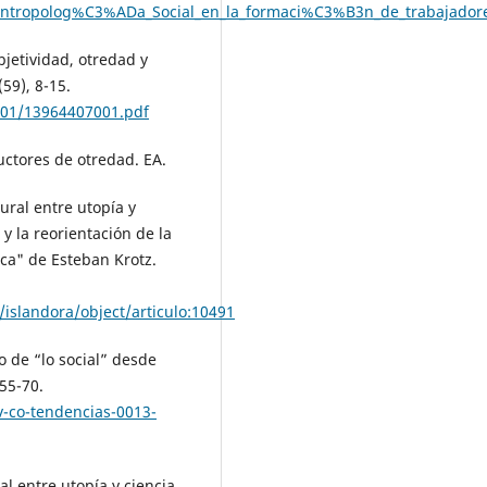
tropolog%C3%ADa_Social_en_la_formaci%C3%B3n_de_trabajadores
bjetividad, otredad y
59), 8-15.
001/13964407001.pdf
ructores de otredad. EA.
ural entre utopía y
 y la reorientación de la
ca" de Esteban Krotz.
islandora/object/articulo:10491
 de “lo social” desde
 55-70.
ev-co-tendencias-0013-
l entre utopía y ciencia.