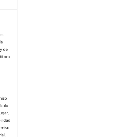
os
ia
 y de
ditora
miso
ículo
ugar.
ilidad
ermiso
ial.