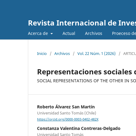
Revista Internacional de Inve
Acerca de
Actual
Archivos
Proeceso de
Inicio
/
Archivos
/
Vol. 22 Núm. 1 (2026)
/
ARTIC
Representaciones sociales d
SOCIAL REPRESENTATIONS OF THE OTHER IN S
Roberto Álvarez San Martí­n
Universidad Santo Tomás (Chile)
https://orcid.org/0000-0003-0402-482X
Constanza Valentina Contreras-Delgado
Universidad Santo Tomás