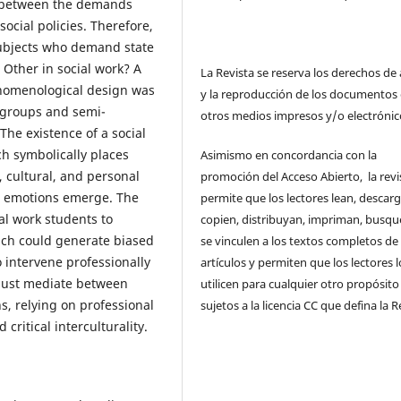
s between the demands
ocial policies. Therefore,
subjects who demand state
 Other in social work? A
La Revista se reserva los derechos de
enomenological design was
y la reproducción de los documentos
s groups and semi-
otros medios impresos y/o electrónic
The existence of a social
h symbolically places
Asimismo en concordancia con la
, cultural, and personal
promoción del Acceso Abierto, la revi
ve emotions emerge. The
permite que los lectores lean, descar
al work students to
copien, distribuyan, impriman, busqu
ich could generate biased
se vinculen a los textos completos de
o intervene professionally
artículos y permiten que los lectores l
s must mediate between
utilicen para cualquier otro propósito 
ns, relying on professional
sujetos a la licencia CC que defina la R
critical interculturality.