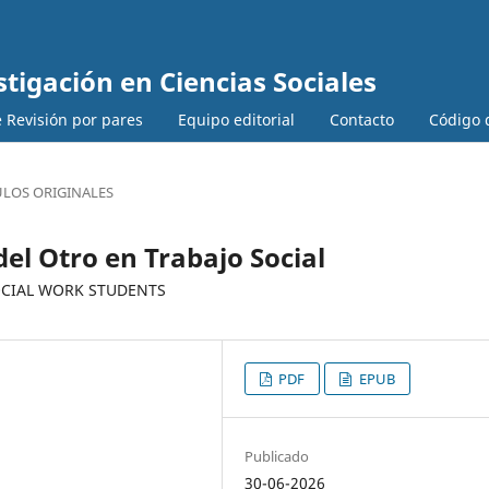
stigación en Ciencias Sociales
 Revisión por pares
Equipo editorial
Contacto
Código d
ULOS ORIGINALES
el Otro en Trabajo Social
OCIAL WORK STUDENTS
PDF
EPUB
Publicado
30-06-2026