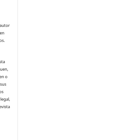
 autor
 en
os.
sta
guen,
en o
 sus
os
legal,
evista