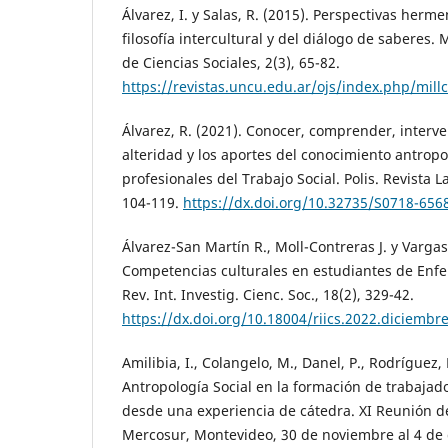
Álvarez, I. y Salas, R. (2015). Perspectivas herm
filosofía intercultural y del diálogo de saberes. M
de Ciencias Sociales, 2(3), 65-82.
https://revistas.uncu.edu.ar/ojs/index.php/millc
Álvarez, R. (2021). Conocer, comprender, interven
alteridad y los aportes del conocimiento antropo
profesionales del Trabajo Social. Polis. Revista 
104-119.
https://dx.doi.org/10.32735/S0718-65
Álvarez-San Martín R., Moll-Contreras J. y Varga
Competencias culturales en estudiantes de Enfer
Rev. Int. Investig. Cienc. Soc., 18(2), 329-42.
https://dx.doi.org/10.18004/riics.2022.diciembr
Amilibia, I., Colangelo, M., Danel, P., Rodríguez, P
Antropología Social en la formación de trabajado
desde una experiencia de cátedra. XI Reunión d
Mercosur, Montevideo, 30 de noviembre al 4 de