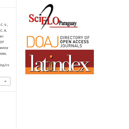
C. V.,
C. A.
 en
 OF
evista
iales
,
php/rii