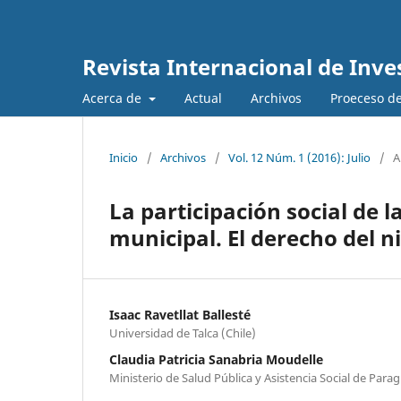
Revista Internacional de Inve
Acerca de
Actual
Archivos
Proeceso de
Inicio
/
Archivos
/
Vol. 12 Núm. 1 (2016): Julio
/
A
La participación social de l
municipal. El derecho del 
Isaac Ravetllat Ballesté
Universidad de Talca (Chile)
Claudia Patricia Sanabria Moudelle
Ministerio de Salud Pública y Asistencia Social de Para