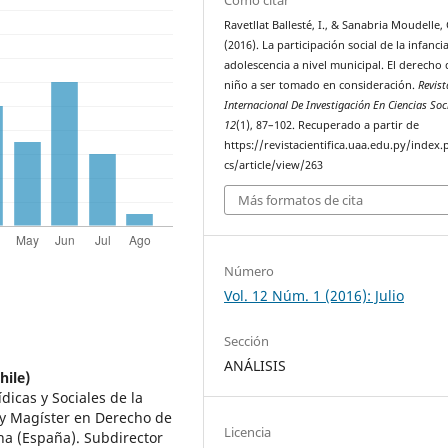
Ravetllat Ballesté, I., & Sanabria Moudelle, 
(2016). La participación social de la infancia
adolescencia a nivel municipal. El derecho 
niño a ser tomado en consideración.
Revist
Internacional De Investigación En Ciencias Soc
12
(1), 87–102. Recuperado a partir de
https://revistacientifica.uaa.edu.py/index.
cs/article/view/263
Más formatos de cita
Número
Vol. 12 Núm. 1 (2016): Julio
Sección
ANÁLISIS
hile)
dicas y Sociales de la
 y Magíster en Derecho de
Licencia
na (España). Subdirector