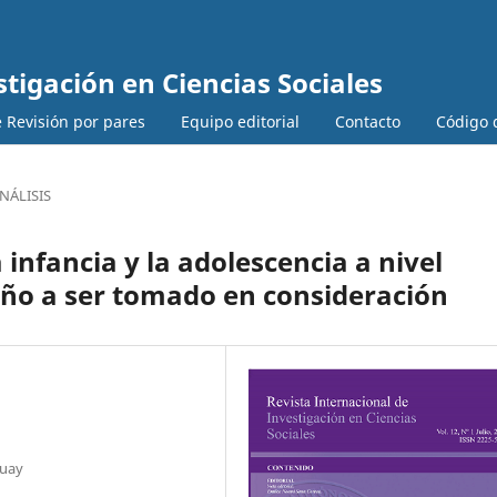
stigación en Ciencias Sociales
 Revisión por pares
Equipo editorial
Contacto
Código d
NÁLISIS
a infancia y la adolescencia a nivel
niño a ser tomado en consideración
guay