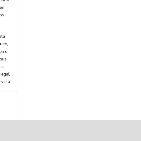
 en
os.
sta
guen,
en o
 sus
os
legal,
evista