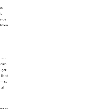
os
ia
 y de
ditora
miso
ículo
ugar.
ilidad
ermiso
ial.
 autor