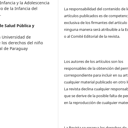
Infancia y la Adolescencia
o de la Infancia del
La responsabilidad del contenido de l
.
artículos publicados es de competenc
exclusiva de los firmantes del artículo
de Salud Pública y
ninguna manera será atribuible a la E
o al Comité Editorial de la revista.
a Universidad de
 los derechos del niño
ial de Paraguay
Los autores de los artículos son los
responsables de la obtención del per
correspondiente para incluir en su art
cualquier material publicado en otro l
La revista declina cualquier responsab
que se derive de la posible falta de p
en la reproducción de cualquier mater
La Revista se reserva los derechos de