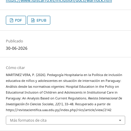
https://www.luiscarro.es/inclusion/docs/warnock.htm
PDF
EPUB
Publicado
30-06-2026
Cómo citar
MARTINEZ VERA, P. (2026). Pedagogía Hospitalaria en la Política de inclusión
educativa de niños y adolescentes en situación de internación en Paraguay:
Análisis desde las normativas vigentes: Hospital Education in the Policy on
Educational Inclusion of Children and Adolescents in Institutional Care in
Paraguay: An Analysis Based on Current Regulations.
Revista Internacional De
Investigación En Ciencias Sociales
,
22
(1), 33–48. Recuperado a partir de
https://revistacientifica.uaa.edu.py/index.php/riics/article/view/2142
Más formatos de cita