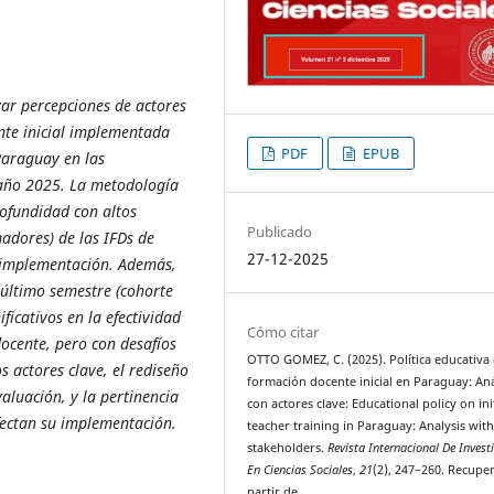
izar percepciones de actores
ente inicial implementada
PDF
EPUB
Paraguay en las
 año 2025. La metodología
rofundidad con altos
Publicado
madores) de las IFDs de
27-12-2025
 e implementación. Además,
l último semestre (cohorte
ficativos en la efectividad
Cómo citar
 docente, pero con desafíos
OTTO GOMEZ, C. (2025). Política educativa
s actores clave, el rediseño
formación docente inicial en Paraguay: Aná
aluación, y la pertinencia
con actores clave: Educational policy on ini
fectan su implementación.
teacher training in Paraguay: Analysis wit
stakeholders.
Revista Internacional De Invest
En Ciencias Sociales
,
21
(2), 247–260. Recupe
partir de