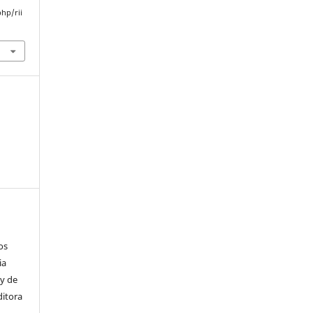
php/rii
os
ia
 y de
ditora