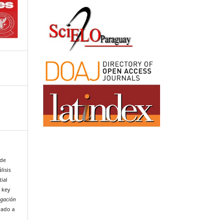
 de
lisis
tial
h key
igación
rado a