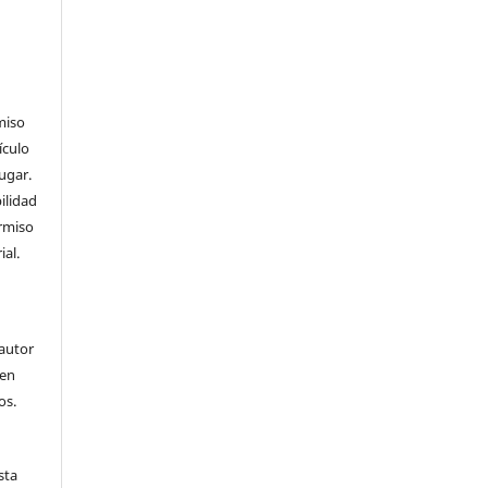
miso
ículo
ugar.
ilidad
ermiso
ial.
 autor
 en
os.
sta