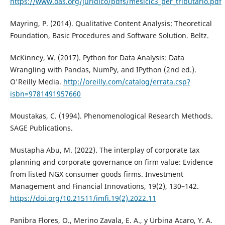
https://www.oas.org/juridico/pdfs/mesicic3_per_tributario.pdf
Mayring, P. (2014). Qualitative Content Analysis: Theoretical
Foundation, Basic Procedures and Software Solution. Beltz.
McKinney, W. (2017). Python for Data Analysis: Data
Wrangling with Pandas, NumPy, and IPython (2nd ed.).
O'Reilly Media.
http://oreilly.com/catalog/errata.csp?
isbn=9781491957660
Moustakas, C. (1994). Phenomenological Research Methods.
SAGE Publications.
Mustapha Abu, M. (2022). The interplay of corporate tax
planning and corporate governance on firm value: Evidence
from listed NGX consumer goods firms. Investment
Management and Financial Innovations, 19(2), 130–142.
https://doi.org/10.21511/imfi.19(2).2022.11
Panibra Flores, O., Merino Zavala, E. A., y Urbina Acaro, Y. A.