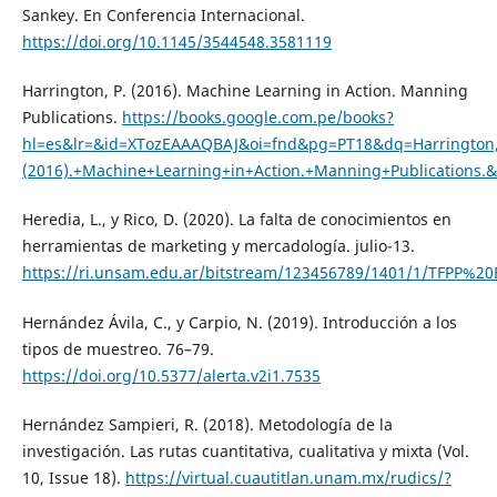
Sankey. En Conferencia Internacional.
https://doi.org/10.1145/3544548.3581119
Harrington, P. (2016). Machine Learning in Action. Manning
Publications.
https://books.google.com.pe/books?
hl=es&lr=&id=XTozEAAAQBAJ&oi=fnd&pg=PT18&dq=Harrington,
(2016).+Machine+Learning+in+Action.+Manning+Publication
Heredia, L., y Rico, D. (2020). La falta de conocimientos en
herramientas de marketing y mercadología. julio-13.
https://ri.unsam.edu.ar/bitstream/123456789/1401/1/TFPP%
Hernández Ávila, C., y Carpio, N. (2019). Introducción a los
tipos de muestreo. 76–79.
https://doi.org/10.5377/alerta.v2i1.7535
Hernández Sampieri, R. (2018). Metodología de la
investigación. Las rutas cuantitativa, cualitativa y mixta (Vol.
10, Issue 18).
https://virtual.cuautitlan.unam.mx/rudics/?