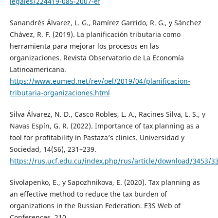
legales/224419-085-2007-ef
Sanandrés Álvarez, L. G., Ramírez Garrido, R. G., y Sánchez
Chávez, R. F. (2019). La planificación tributaria como
herramienta para mejorar los procesos en las
organizaciones. Revista Observatorio de La Economía
Latinoamericana.
https://www.eumed.net/rev/oel/2019/04/planificacion-
tributaria-organizaciones.html
Silva Álvarez, N. D., Casco Robles, L. A., Racines Silva, L. S., y
Navas Espín, G. R. (2022). Importance of tax planning as a
tool for profitability in Pastaza’s clinics. Universidad y
Sociedad, 14(S6), 231–239.
https://rus.ucf.edu.cu/index.php/rus/article/download/3453/3
Sivolapenko, E., y Sapozhnikova, E. (2020). Tax planning as
an effective method to reduce the tax burden of
organizations in the Russian Federation. E3S Web of
Conferences, 210.