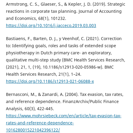
Armstrong, C. S., Glaeser, S., & Kepler, J. D. (2019). Strategic
reactions in corporate tax planning. Journal of Accounting
and Economics, 68(1), 101232.
https://doi.org/10.1016/j.jacceco.2019.03.003
Bastiaens, F., Barten, D. J., y Veenhof, C. (2021). Correction
to: Identifying goals, roles and tasks of extended scope
physiotherapy in Dutch primary care- an exploratory,
qualitative multi-step study (BMC Health Services Research,
(2021), 21, 1, (19), 10.1186/s12913-020-05986-w). BMC
Health Services Research, 21(1), 1–24.
https://doi.org/10.1186/s12913-021-06088-x
Bernasconi, M., & Zanardi, A. (2004). Tax evasion, tax rates,
and reference dependence. FinanzArchiv/Public Finance
Analysis, 60(3), 422-445.
https://www.mohrsiebeck.com/en/article/tax-evasion-tax-
rates-and-reference-dependence-
1016280015221042396122/