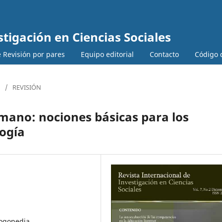
stigación en Ciencias Sociales
 Revisión por pares
Equipo editorial
Contacto
Código d
/
REVISIÓN
mano: nociones básicas para los
logía
ogopedia,