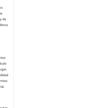
os
ia
 y de
ditora
miso
ículo
ugar.
ilidad
ermiso
ial.
 autor