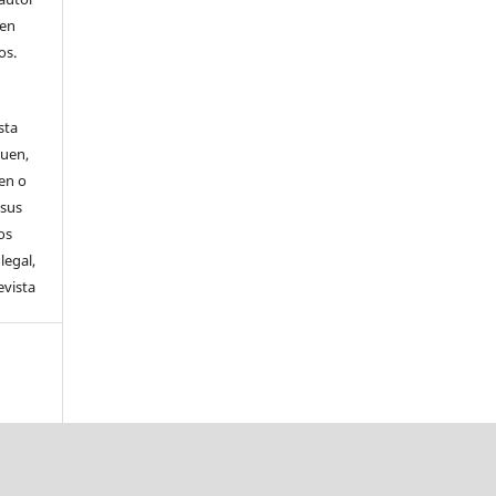
 en
os.
sta
guen,
en o
 sus
os
legal,
evista