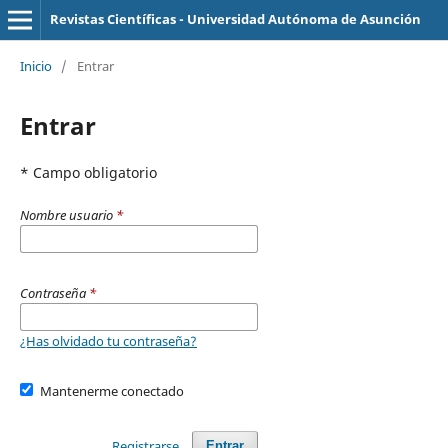
Revistas Científicas - Universidad Autónoma de Asunción
Inicio
/
Entrar
Entrar
* Campo obligatorio
Nombre usuario
*
Contraseña
*
¿Has olvidado tu contraseña?
Mantenerme conectado
Registrarse
Entrar