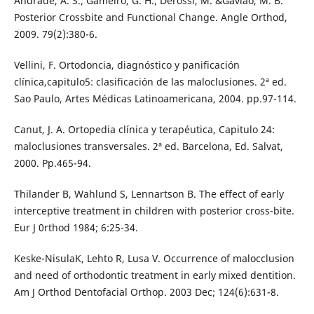
Andrade, A. S.; Gameiro, G. H.; Derossi, M. &Gavião, M. B.
Posterior Crossbite and Functional Change. Angle Orthod,
2009. 79(2):380-6.
Vellini, F. Ortodoncia, diagnóstico y panificación
clínica,capitulo5: clasificación de las maloclusiones. 2ª ed.
Sao Paulo, Artes Médicas Latinoamericana, 2004. pp.97-114.
Canut, J. A. Ortopedia clínica y terapéutica, Capitulo 24:
maloclusiones transversales. 2ª ed. Barcelona, Ed. Salvat,
2000. Pp.465-94.
Thilander B, Wahlund S, Lennartson B. The effect of early
interceptive treatment in children with posterior cross-bite.
Eur J 0rthod 1984; 6:25-34.
Keske-NisulaK, Lehto R, Lusa V. Occurrence of malocclusion
and need of orthodontic treatment in early mixed dentition.
Am J Orthod Dentofacial Orthop. 2003 Dec; 124(6):631-8.