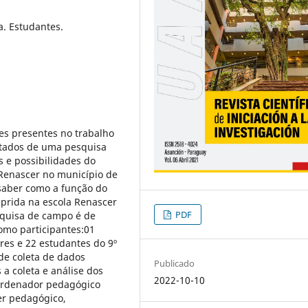
a. Estudantes.
des presentes no trabalho
ltados de uma pesquisa
s e possibilidades do
Renascer no município de
saber como a função do
prida na escola Renascer
PDF
squisa de campo é de
como participantes:01
res e 22 estudantes do 9º
de coleta de dados
Publicado
 a coleta e análise dos
2022-10-10
oordenador pedagógico
er pedagógico,