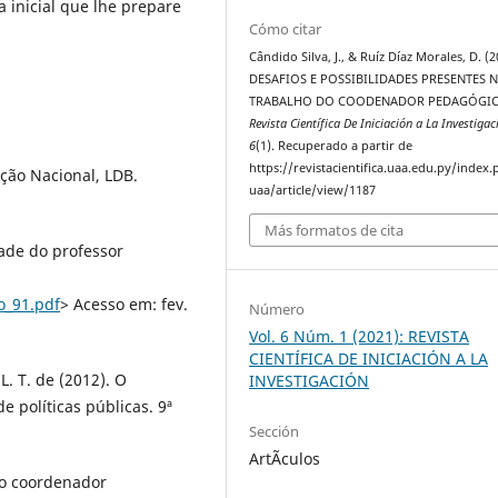
 inicial que lhe prepare
Cómo citar
Cândido Silva, J., & Ruíz Díaz Morales, D. (2
DESAFIOS E POSSIBILIDADES PRESENTES 
TRABALHO DO COODENADOR PEDAGÓGIC
Revista Científica De Iniciación a La Investigac
6
(1). Recuperado a partir de
https://revistacientifica.uaa.edu.py/index.
ação Nacional, LDB.
uaa/article/view/1187
Más formatos de cita
dade do professor
o_91.pdf
> Acesso em: fev.
Número
Vol. 6 Núm. 1 (2021): REVISTA
CIENTÍFICA DE INICIACIÓN A LA
 L. T. de (2012). O
INVESTIGACIÓN
 políticas públicas. 9ª
Sección
ArtÃ­culos
 ao coordenador