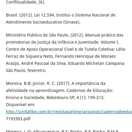
Conflitualidade, (6).
Brasil. (2012). Lei 12.594. Institui o Sistema Nacional de
Atendimento Socioeducativo (Sinase).
Ministério Público de São Paulo. (2012). Manual prático das
promotorias de justiça da infância e Juventude. Volume I.
Centro de Apoio Operacional Cível e de Tutela Coletiva: Lélio
Ferraz de Siqueira Neto, Fernando Henrique de Moraes
Araújo, André Pascoal da Silva, Eduardo Michelan Campana
São Paulo, fevereiro.
Moreira, B.B; Júnior, R. C. (2017). A importância da
afetividade na aprendizagem. Cadernos de Educação:
Ensino e Sociedade, Bebedouro SP, 4 (1): 199-213.
Disponível em:
http://unifafibe.com.br/revistasonline/arquivos/cadernodeed
7193303.pdf
Moreira, J. O; Albuquerque, B.S; Rocha, B.F, Rocha, P.M &