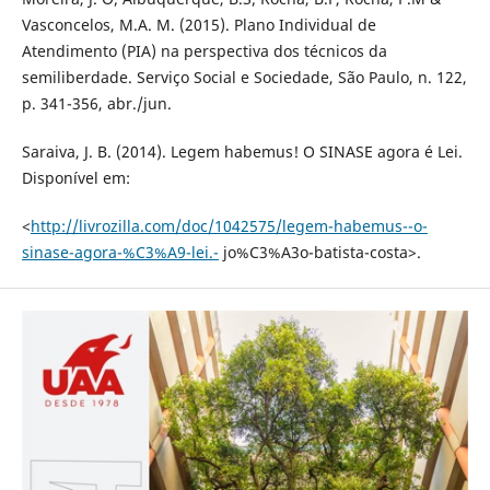
Vasconcelos, M.A. M. (2015). Plano Individual de
Atendimento (PIA) na perspectiva dos técnicos da
semiliberdade. Serviço Social e Sociedade, São Paulo, n. 122,
p. 341-356, abr./jun.
Saraiva, J. B. (2014). Legem habemus! O SINASE agora é Lei.
Disponível em:
<
http://livrozilla.com/doc/1042575/legem-habemus--o-
sinase-agora-%C3%A9-lei.-
jo%C3%A3o-batista-costa>.